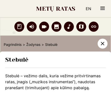
Šermenys
METŲ RATAS
EN
Šiupinys
Skudutis, skurdutis
Žodynas
Garso
Vaizdo
Nuotraukos
Natos
Žemėlapis
Liter
Smičius
Smuikas, skripka, skripyčia, griežynė, muzika ir kt.
įrašai
įrašai
šaltiniai
Pagrindinis
Žodynas
Stebulė
Šokimas lenton
Žodynas
Spirginimas (apspirginimas, užspirginimas)
Stebulė
Grįžti
Spirgutis
Stebulė
Stebulė – vežimo dalis, kuria vežime pritvirtinamas
Supimasis
ratas, įnagis („muzikos instrumentas“), naudotas
pranešant (trimituojant) apie kūlimo pabaigą.
Švilpukas
Šyvis, Širmis, Žilis, šyvas
Tabalas, tabalai, lenta ir kt.