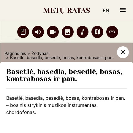
Antis
METŲ RATAS
EN
Apynys
Arklys, žirgas
Žodynas
Garso
Vaizdo
Nuotraukos
Natos
Žemėlapis
Liter
Armonika
Ąžuolas
įrašai
įrašai
šaltiniai
Pagrindinis
Žodynas
Basetlė, basedla, besedlė, bosas, kontrabosas ir pan.
Bandūrėlis, dambrelis, šeivelė ir kt.
Žodynas
Barškalas
Basetlė, basedla, besedlė, bosas,
Grįžti
kontrabosas ir pan.
Barškučiai
Basetlė, basedla, besedlė, bosas, kontrabosas ir
pan.
Basetlė, basedla, besedlė, bosas, kontrabosas ir pan.
– bosinis strykinis muzikos instrumentas,
Beržas
chordofonas.
Birzgalas, ūkas, birbynė, brūzgynė, sukutis, ūžynė,
ūžlė