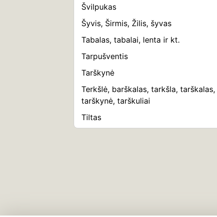
Švilpukas
Šyvis, Širmis, Žilis, šyvas
Tabalas, tabalai, lenta ir kt.
Tarpušventis
Tarškynė
Terkšlė, barškalas, tarkšla, tarškalas,
tarškynė, tarškuliai
Tiltas
Trimitai
Triūbelės, triūbos
Triukšmavimas
Trypimas
Ubagas, elgeta, diedas
Ugnis