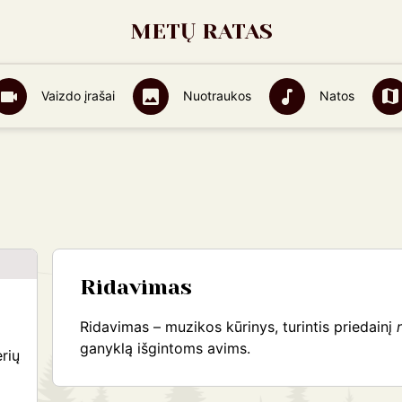
METŲ RATAS
Vaizdo įrašai
Nuotraukos
Natos
Ridavimas
Ridavimas – muzikos kūrinys, turintis priedainį
ganyklą išgintoms avims.
rių