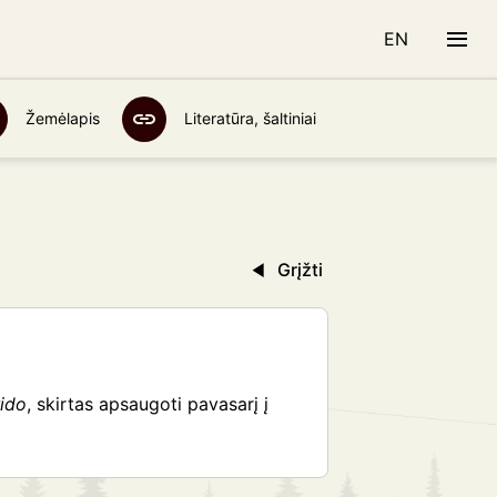
EN
Žemėlapis
Literatūra, šaltiniai
Grįžti
rido
, skirtas apsaugoti pavasarį į