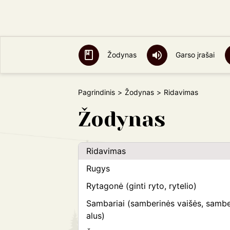
Piemenų pautienė
Povas
Ragas
Žodynas
Garso įrašai
Raliavimas (apraliavimas)
Rasa (vanduo)
Pagrindinis
Žodynas
Ridavimas
Ratas
Žodynas
Rauda
Raudojimas (apraudojimas)
Ridavimas
Rugys
Rytagonė (ginti ryto, rytelio)
Sambariai (samberinės vaišės, sambe
alus)