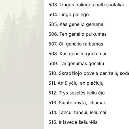
503. Lingos palingos balti suolaliai
504. Lingo palingo
505. Kas genelio genumai
506. Ten genelio puikumas
507. Oi, genelio raibumas
508. Kas genelio gražumai
509. Tai genumas genelių
510. Skradžiojo povelэ per žalių sode
511. An ūlyčių, an plačiųjų
512. Trys seselės keliu ėjo
513. Siuntė anyta, leliumai
514. Tancui tancui, leliumai
515. Ir išvedė šešurėlis