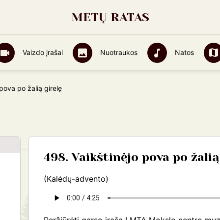
METŲ RATAS
Vaizdo įrašai
Nuotraukos
Natos
pova po žalią girelę
498. Vaikštinėjo pova po žalią
(Kalėdų-advento)