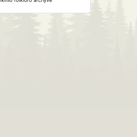
kinio folkloro archyve