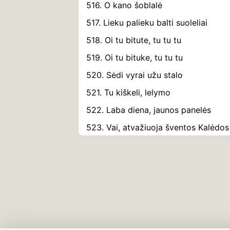
516. O kano šoblalė
517. Lieku palieku balti suoleliai
518. Oi tu bitute, tu tu tu
519. Oi tu bituke, tu tu tu
520. Sėdi vyrai užu stalo
521. Tu kiškeli, lelymo
522. Laba diena, jaunos panelės
523. Vai, atvažiuoja šventos Kalėdos
524. Oi, bėgo, bėgo
525. Oi, kas ty dvari
526. Vaikščiojo povelė po dvarų
527. Ir atskrido povas
528. Kad atskrido povas žaliajan gir