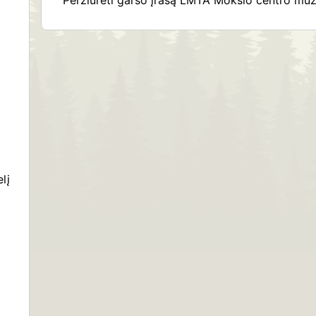
Peržiūrėti garso įrašą LMTA Mokslo centro muzi
lį