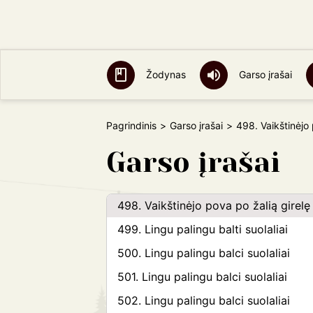
490. Tu kiškeli, lelimoj
491. Tu, kiškeli, leliumo
492. Tu kiškeli, lelimo
Žodynas
Garso įrašai
493. Atskrido povelэ
494. Skradžiojo povytė
Pagrindinis
Garso įrašai
498. Vaikštinėjo 
495. Skraidžiojo povytė
Garso įrašai
496. Ir susvijo pova iš šilko lizdelį
497. Nusiskrido pova žaliojan girelan
498. Vaikštinėjo pova po žalią girelę
499. Lingu palingu balti suolaliai
500. Lingu palingu balci suolaliai
501. Lingu palingu balci suolaliai
502. Lingu palingu balci suolaliai