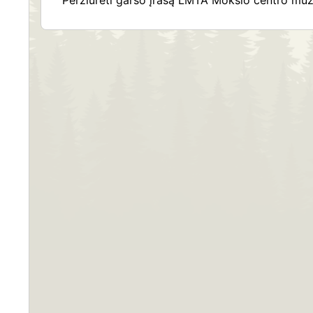
Peržiūrėti garso įrašą LMTA Mokslo centro muzi