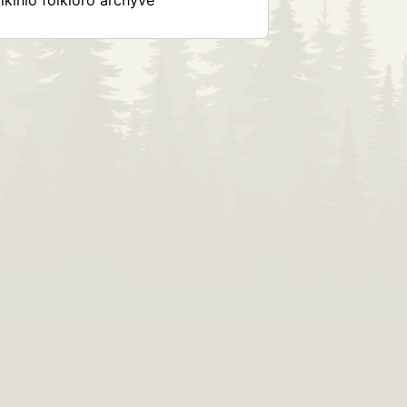
kinio folkloro archyve