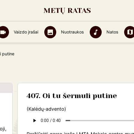
METŲ RATAS
Vaizdo įrašai
Nuotraukos
Natos
i putine
407. Oi tu šermuli putine
(Kalėdų-advento)
oji,