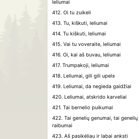
leliumai
412. Oi tu zuikeli
413. Tu, kiškuti, leliumai
414. Tu kiškuti, leliumai
415. Vai tu voveraite, leliumai
416. Oi, kai aš buvau, leliumai
417. Trumpakoji, leliumai
418. Leliumai, gili gili upelэ
419. Leliumai, da negieda gaidžiai
420. Leliumai, atskrido karveliai
421. Tai bernelio puikumai
422. Tai genelių genumai, tai genelių
raibumai
423. Aš pasikėliau ir labai anksti