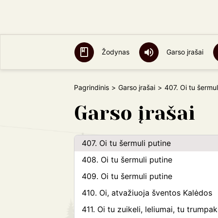
400. Užmigo sakalėlis beržyne
401. Tai genelio genumai, tai jo raibo
raibumai
Žodynas
Garso įrašai
402. Tai genelio genumai
403. Tai raibumai genelio
Pagrindinis
Garso įrašai
407. Oi tu šermul
404. Lingu palingu balci suolaliai
Garso įrašai
405. Ažmigo sakalėlis beržyni
406. Lingo palingo balti suolaliai
407. Oi tu šermuli putine
408. Oi tu šermuli putine
409. Oi tu šermuli putine
410. Oi, atvažiuoja šventos Kalėdos
411. Oi tu zuikeli, leliumai, tu trumpak