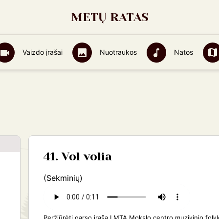
METŲ RATAS
Vaizdo įrašai
Nuotraukos
Natos
41. Vol volia
(Sekminių)
Peržiūrėti garso įrašą LMTA Mokslo centro muzikinio folk