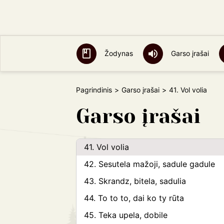
33. Prosim panienka
34. Sprogsta beržas in maralių
35. Oi lia lia, kalnas kalnalis
Žodynas
Garso įrašai
36. Jurija, šalta rasa
37. Gena ralia ralia
Pagrindinis
Garso įrašai
41. Vol volia
38. Leliarol, tu karvyte rūta
Garso įrašai
39. Ralio ralio
40. Ei, oolo, olo, olo
41. Vol volia
42. Sesutela mažoji, sadule gadule
43. Skrandz, bitela, sadulia
44. To to to, dai ko ty rūta
45. Teka upela, dobile