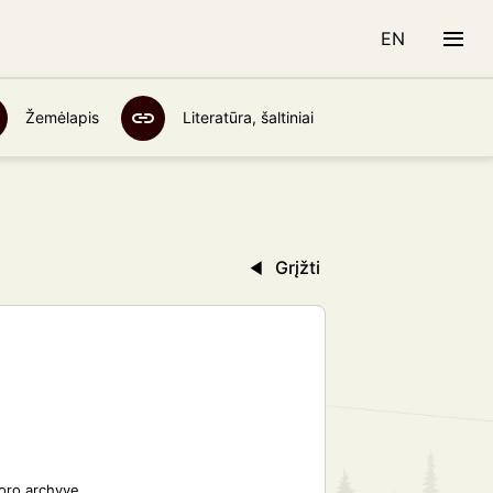
EN
Žemėlapis
Literatūra, šaltiniai
Grįžti
loro archyve