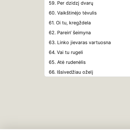
59. Per dzidzį dvarų
60. Vaikštinėjo tėvulis
61. Oi tu, kregždela
62. Parein‘ šeimyna
63. Linko jievaras vartuosna
64. Vai tu rugeli
65. Atė rudenėlis
66. Išsivedžiau oželį
67. Pasėja tėvelis geltonus linus
68. Kad linelius ruoviau
69. Bėg upeli vingurdama
70. Minkit, mynėjeliai
71. Gegutės sesutės, rovėjėlės, nura
linelius nu padirvėlės