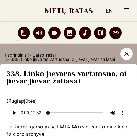
330. Lэkė lэkė sakalėlis
METŲ RATAS
EN
331. Kalэ kalэ genelis
332. Oi sodai sodai, leliumoj
Žodynas
Garso
Vaizdo
Nuotraukos
Natos
Žemėlapis
Liter
333. Oi, sodai sodai, leliumoj
334. Kalėdų rytą rožė pražydo
įrašai
įrašai
šaltiniai
Pagrindinis
Garso įrašai
338. Linko jievaras vartuosna, oi jievar jievar žaliasai
335. Kalėdų rytų rožė inžydo
Garso įrašai
336. Kalėdų rytų rožė pražydo
338. Linko jievaras vartuosna, oi
Grįžti
jievar jievar žaliasai
337. Linko jievaras vartuosna
338. Linko jievaras vartuosna, oi jievar jievar
žaliasai
(Rugiapjūtės)
339. Linko jievaras vartuosna
340. Oi tu kregždela, mėlyna paukštela
Peržiūrėti garso įrašą LMTA Mokslo centro muzikinio
341. Vaikštinėjo tėvulis pabarėmis, parugėmis
folkloro archyve