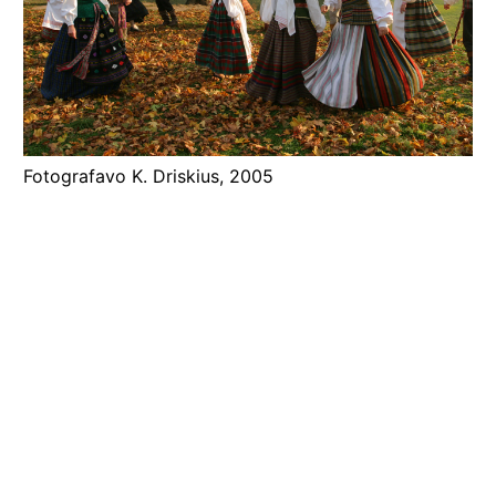
96. Vėlinių laužai
97. Ožys
98. Kultuvais trise kulia rugius
99. Spragilų ritmo pratimai
100. Linus rauna
Fotografavo K. Driskius, 2005
101. Pučia stebulę, praneša, kad pabaigtas kūlimas
102. Pučia stebulę, praneša, kad pabaigtas kūlimas
103. Rasos
104. Rasos
105. Su vainiku
106. Būgnas kelmas, suveržtas pagaliukais
107. Vėlinių žvakės
108. Lietuvos romai kapinėse per Vėlines