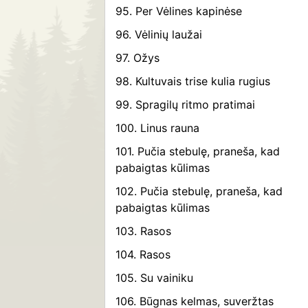
95. Per Vėlines kapinėse
96. Vėlinių laužai
97. Ožys
98. Kultuvais trise kulia rugius
99. Spragilų ritmo pratimai
100. Linus rauna
101. Pučia stebulę, praneša, kad
pabaigtas kūlimas
102. Pučia stebulę, praneša, kad
pabaigtas kūlimas
103. Rasos
104. Rasos
105. Su vainiku
106. Būgnas kelmas, suveržtas