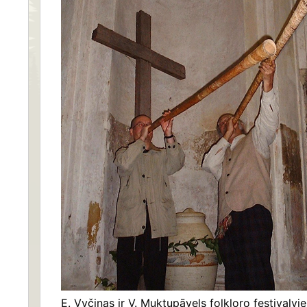
E. Vyčinas ir V. Muktupāvels folkloro festivaly