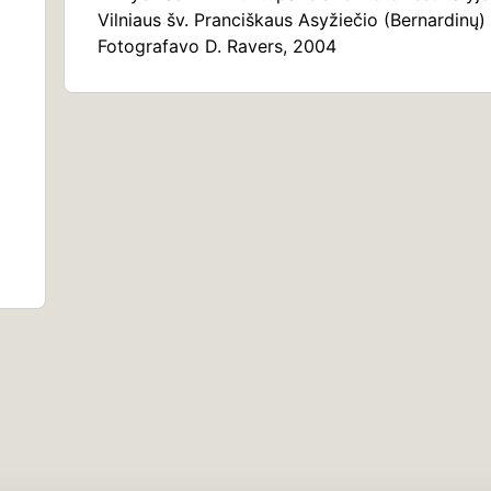
Vilniaus šv. Pranciškaus Asyžiečio (Bernardinų)
Fotografavo D. Ravers, 2004