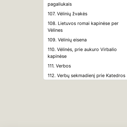
pagaliukais
107. Vėlinių žvakės
108. Lietuvos romai kapinėse per
Vėlines
109. Vėlinių eisena
110. Vėlinės, prie aukuro Virbalio
kapinėse
111. Verbos
112. Verbų sekmadienį prie Katedros
113. Verbų sekmadienį
114. Verbų sekmadienis
115. Trys karaliai
116. Kūčiukai
117. Vaikai ridena margučius