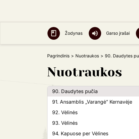
pabaigtuvių vainiką
83. Saulė rugiuose
84. Saulė leidžiasi
Žodynas
Garso įrašai
85. Paparčiai
86. Vainikas
Pagrindinis
Nuotraukos
90. Daudytes pu
87. Ragus pučia
Nuotraukos
88. Vartai
89. Skudučiai
90. Daudytes pučia
91. Ansamblis „Varangė“ Kernavėje
92. Vėlinės
93. Vėlinės
94. Kapuose per Vėlines